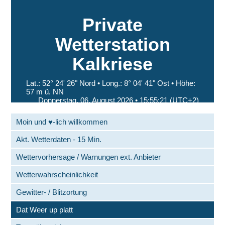
Private
Wetterstation
Kalkriese
Lat.: 52° 24' 26" Nord • Long.: 8° 04' 41" Ost • Höhe:
57 m ü. NN
Donnerstag, 06. August 2026 •
15:55:21
(UTC+2)
Moin und ♥-lich willkommen
Akt. Wetterdaten - 15 Min.
Wettervorhersage / Warnungen ext. Anbieter
Wetterwahrscheinlichkeit
Gewitter- / Blitzortung
Dat Weer up platt