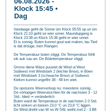
06.08.2026 -
Klock 15:45 •
Dag
Vandaage geiht de Sünne üm Klock 05:55 up un üm
Klock 21:10 geiht se wier unner. Maundupgang is
Klock 23:38 un Klock 15:36 geiht er wier unner.
Et is sonnig. Buten kunnst gout wat maken, tau Tied
is dat dröüge, kien Riangen.
De Temperatuur buten stiggt. De Temperatuur föhlt
sik auk sau an. De Böäntemperatuur stiggt.
Ümme diene Mäse puustet de Wind ut West
Südwest met Windstark 2 (leichte Brise), in Böen
met Windstark 3 (schwache Brise) ut Südwest.
Kieken kunnst ungefihr 38 - 48 km wiet.
De opstunns Weerverloop nu:
meestens sünnig
.
De vörlopigen Weerutsichten för de naichsten 3 - 12
Std.: blied ⇒ veränderlich
Buten ward de Temperatuur in de naichsten 2-3 Std.
licht sinken
un tüsken 23,0 °C un 23,8 °C liggen.
De Wind dreiht van W no W-SW, weiht met 2 - 3 Bft