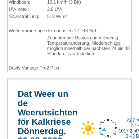
Windböen:
16.1 km/h (3 Bft)
UV-Index:
2.8 UV-I
Solarstrahlung:
513 W/m²
Wettervorhersage der nächsten 12 - 48 Std.:
Zunehmende Bewölkung mit wenig
Temperaturänderung. Niederschläge
möglich innerhalb der nächsten 24 bis 48
Stunden. - veränderlich
Davis Vantage Pro2 Plus
Dat Weer un
de
Weerutsichten
för Kalkriese
23,7 
47
Dönnerdag,
1017,2 h
2 - 3 B